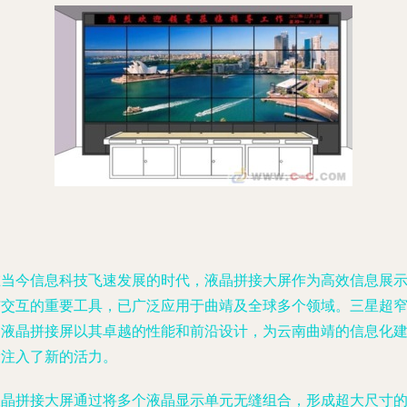
在当今信息科技飞速发展的时代，液晶拼接大屏作为高效信息展
与交互的重要工具，已广泛应用于曲靖及全球多个领域。三星超
边液晶拼接屏以其卓越的性能和前沿设计，为云南曲靖的信息化
设注入了新的活力。
液晶拼接大屏通过将多个液晶显示单元无缝组合，形成超大尺寸