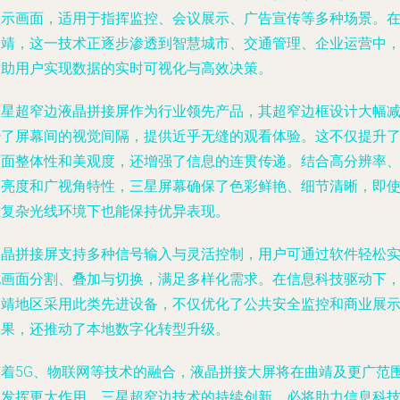
显示画面，适用于指挥监控、会议展示、广告宣传等多种场景。
曲靖，这一技术正逐步渗透到智慧城市、交通管理、企业运营中
帮助用户实现数据的实时可视化与高效决策。
三星超窄边液晶拼接屏作为行业领先产品，其超窄边框设计大幅
少了屏幕间的视觉间隔，提供近乎无缝的观看体验。这不仅提升
画面整体性和美观度，还增强了信息的连贯传递。结合高分辨率
高亮度和广视角特性，三星屏幕确保了色彩鲜艳、细节清晰，即
在复杂光线环境下也能保持优异表现。
液晶拼接屏支持多种信号输入与灵活控制，用户可通过软件轻松
现画面分割、叠加与切换，满足多样化需求。在信息科技驱动下
曲靖地区采用此类先进设备，不仅优化了公共安全监控和商业展
效果，还推动了本地数字化转型升级。
随着5G、物联网等技术的融合，液晶拼接大屏将在曲靖及更广范
内发挥更大作用。三星超窄边技术的持续创新，必将助力信息科